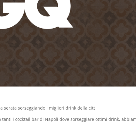
 serata sorseggiando i migliori drink della citt
 tanti i cocktail bar di Napoli dove sorseggiare ottimi drink, abbia