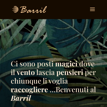
Ci sono posti
magici
dove
il
vento
lascia
pensieri
per
chiunque li voglia
raccogliere
…Benvenuti al
Barril