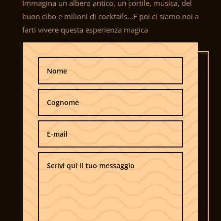
Immagina un albero antico, un cortile, musica, del
buon cibo e milioni di cocktails…E poi ci siamo noi a
farti vivere questa esperienza magica