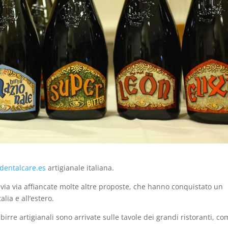
dentalcare.es
artigianale italiana.
o via via affiancate molte altre proposte, che hanno conquistato un
ia e all’estero.
 birre artigianali sono arrivate sulle tavole dei grandi ristoranti, c