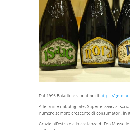
Dal 1996 Baladin è sinonimo di
https://german
Alle prime imbottigliate, Super e Isaac, si son
numero sempre crescente di consumatori, in Ital
Grazie all’estro e alla costanza di Teo Musso le